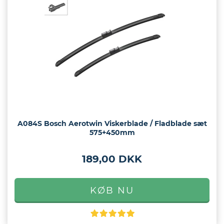
eder
os
gt
A084S Bosch Aerotwin Viskerblade / Fladblade sæt
575+450mm
189,00 DKK