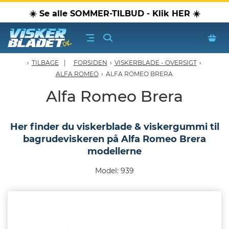
☀️ Se alle SOMMER-TILBUD - Klik HER ☀️
TILBAGE
FORSIDEN
›
VISKERBLADE - OVERSIGT
›
erblade - Oversigt
ALFA ROMEO
›
ALFA ROMEO BRERA
Alfa Romeo Brera
oPærer
Her finder du viskerblade & viskergummi til
tiver, olier & spray
bagrudeviskeren på Alfa Romeo Brera
modellerne
Luftudstyr
Model: 939
leje Produkter
oTilbehør