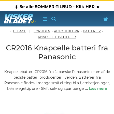
☀️ Se alle SOMMER-TILBUD - Klik HER ☀️
TILBAGE
FORSIDEN
›
AUTOTILBEHØR
›
BATTERIER
›
erblade - Oversigt
KNAPCELLE BATTERIER
CR2016 Knapcelle batteri fra
oPærer
Panasonic
tiver, olier & spray
Knapcellebatteri CR2016 fra Japanske Panasonic er en af de
Luftudstyr
bedste batteri producenter i verden. Batterier fra
Panasonic findes i mange små el-ting bl.a fjernbetjeninger,
børnelegetøj, ure - Skift selv og spar penge
...
Læs mere
leje Produkter
oTilbehør