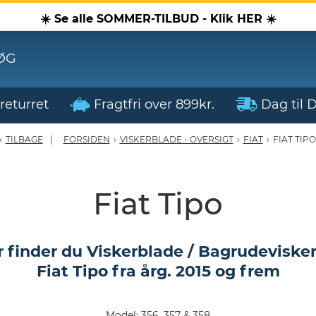
☀️ Se alle SOMMER-TILBUD - Klik HER ☀️
ØG
returret
Fragtfri over 899kr.
Dag til 
TILBAGE
FORSIDEN
›
VISKERBLADE - OVERSIGT
›
FIAT
›
FIAT TIPO
Fiat Tipo
 finder du Viskerblade / Bagrudevisker 
Fiat Tipo fra årg. 2015 og frem
Model: 356, 357 & 358