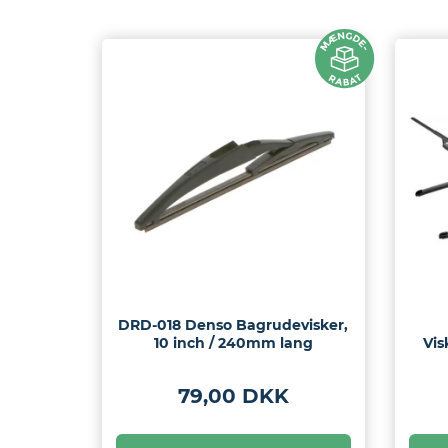
eder
os
gt
DRD-018 Denso Bagrudevisker,
10 inch / 240mm lang
Vis
79,00 DKK