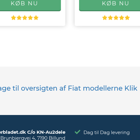
age til oversigten af Fiat modellerne Kli
erbladet.dk C/o KN-Au2dele
Dag til Dag levering
Brunbjergvej 4
,
7190
Billund