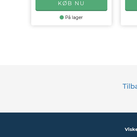
På lager
Tilb
Visk