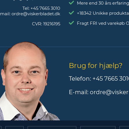
Mere end 30 års erfarin
Tel:
+45 7665 3010
+18342 Unikke produkta
mail:
ordre@viskerbladet.dk
Fragt FRI ved varekøb 
CVR:
19216195
Brug for hjælp?
Telefon:
+45 7665 301
E-mail:
ordre@visker