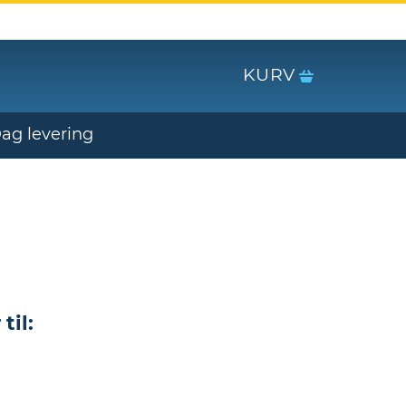
KURV
Dag levering
til: