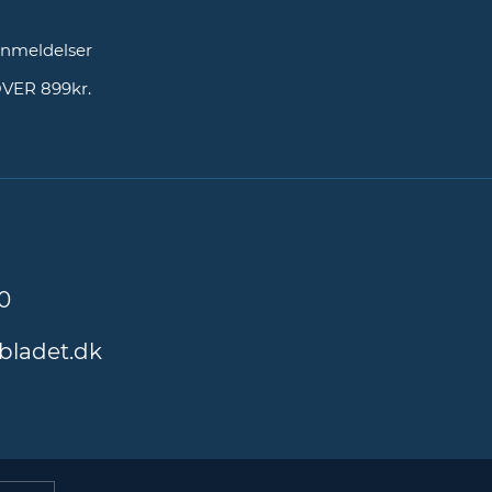
g
nmeldelser
OVER 899kr.
0
bladet.dk