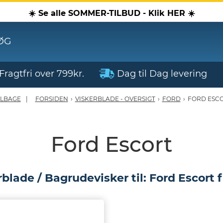
☀️ Se alle SOMMER-TILBUD - Klik HER ☀️
ØG
Fragtfri over 799kr.
Dag til Dag levering
ILBAGE
FORSIDEN
›
VISKERBLADE - OVERSIGT
›
FORD
›
FORD ESC
Ford Escort
blade / Bagrudevisker til: Ford Escort 