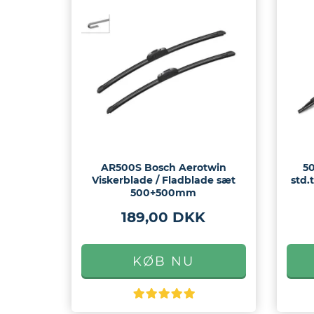
eder
os
gt
AR500S Bosch Aerotwin
5
Viskerblade / Fladblade sæt
std.
500+500mm
189,00 DKK