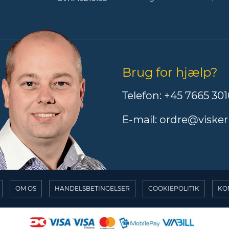
Brug for hjælp?
Telefon:
+45 7665 301
E-mail:
ordre@visker
OM OS
HANDELSBETINGELSER
COOKIEPOLITIK
KO