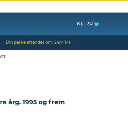
KURV
Din pakke afsendes om:
24m 13s
ORT
fra årg. 1995 og frem