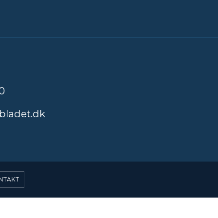
0
bladet.dk
NTAKT