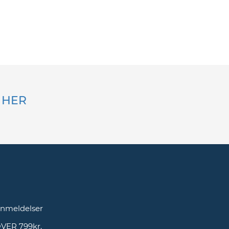
k HER
g
nmeldelser
OVER 799kr.