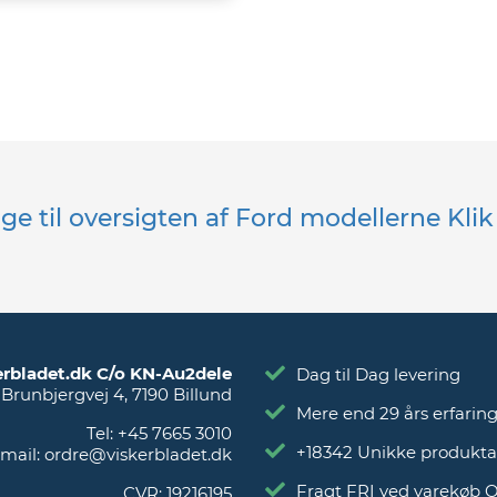
age til oversigten af Ford modellerne Kli
erbladet.dk C/o KN-Au2dele
Dag til Dag levering
Brunbjergvej 4
,
7190
Billund
Mere end 29 års erfarin
Tel:
+45 7665 3010
+18342 Unikke produkta
mail:
ordre@viskerbladet.dk
Fragt FRI ved varekøb 
CVR:
19216195