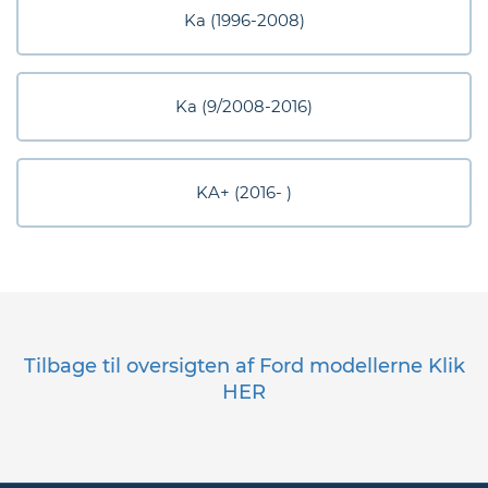
eder
Ka (1996-2008)
os
Ka (9/2008-2016)
gt
KA+ (2016- )
Tilbage til oversigten af Ford modellerne Klik
HER