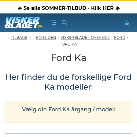
☀️ Se alle SOMMER-TILBUD - Klik HER ☀️
TILBAGE
FORSIDEN
›
VISKERBLADE - OVERSIGT
›
FORD
›
erblade - Oversigt
FORD KA
Ford Ka
oPærer
Her finder du de forskellige Ford
tiver, olier & spray
Ka modeller:
Luftudstyr
leje Produkter
Vælg din Ford Ka årgang / model:
oTilbehør