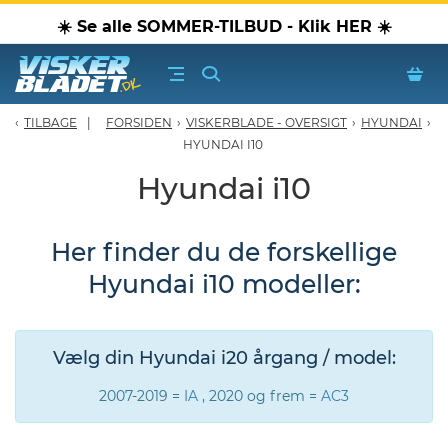
☀️ Se alle SOMMER-TILBUD - Klik HER ☀️
TILBAGE
FORSIDEN
›
VISKERBLADE - OVERSIGT
›
HYUNDAI
›
erblade - Oversigt
HYUNDAI I10
Hyundai i10
oPærer
Her finder du de forskellige
tiver, olier & spray
Hyundai i10 modeller:
Luftudstyr
leje Produkter
Vælg din Hyundai i20 årgang / model:
2007-2019 =
IA
, 2020 og frem =
AC3
oTilbehør