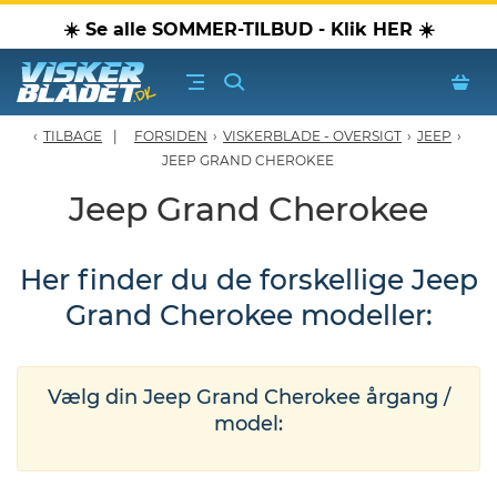
☀️ Se alle SOMMER-TILBUD - Klik HER ☀️
TILBAGE
FORSIDEN
›
VISKERBLADE - OVERSIGT
›
JEEP
›
erblade - Oversigt
JEEP GRAND CHEROKEE
Jeep Grand Cherokee
oPærer
Her finder du de forskellige Jeep
tiver, olier & spray
Grand Cherokee modeller:
Luftudstyr
leje Produkter
Vælg din Jeep Grand Cherokee årgang /
model:
oTilbehør