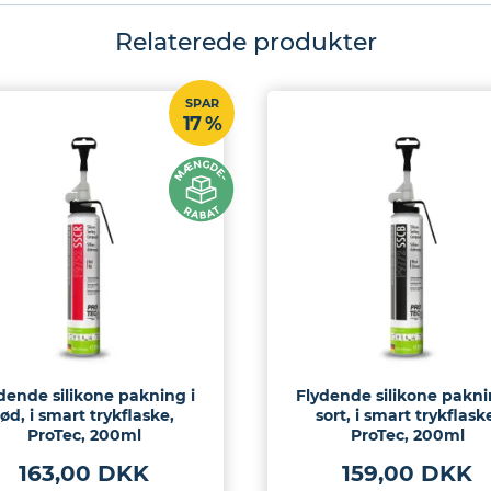
Relaterede produkter
SPAR
17 %
dende silikone pakning i
Flydende silikone pakni
rød, i smart trykflaske,
sort, i smart trykflask
ProTec, 200ml
ProTec, 200ml
163,00 DKK
159,00 DKK