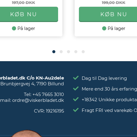
197,00 DKK
199,00 DKK
På lager
På lager
erbladet.dk C/o KN-Au2dele
Dag til Dag levering
Brunbjergvej 4
,
7190
Billund
Mere end 30 års erfarin
Tel:
+45 7665 3010
+18342 Unikke produkta
mail:
ordre@viskerbladet.dk
Fragt FRI ved varekøb 
CVR:
19216195