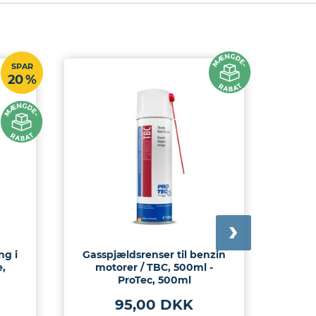
SPAR
20 %
ng i
Gasspjældsrenser til benzin
Hån
e,
motorer / TBC, 500ml -
men
ProTec, 500ml
95,00 DKK