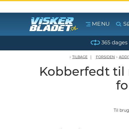
MENU
S
erblade - Oversigt
365 dages 
oPærer
TILBAGE
FORSIDEN
›
ADDI
Kobberfedt til
tiver, olier & spray
fo
Luftudstyr
leje Produkter
Til bru
oTilbehør