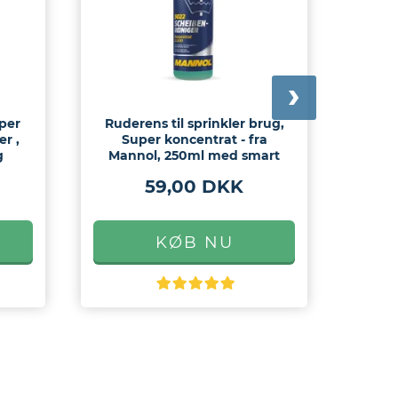
uper
Ruderens til sprinkler brug,
Fæl
er ,
Super koncentrat - fra
yde
g
Mannol, 250ml med smart
pro
dosering
59,00 DKK