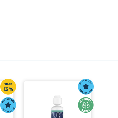
SPAR
13 %