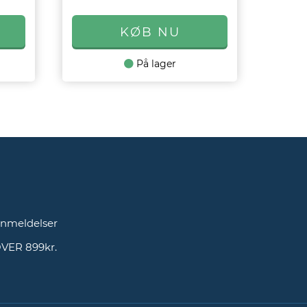
På lager
g
nmeldelser
OVER 899kr.