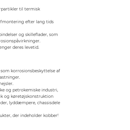
artikler til termisk
afmontering efter lang tids
indelser og skilleflader, som
rosionspåvirkninger.
ænger deres levetid.
g som korrosionsbeskyttelse af
astninger.
ejsler.
ke og petrokemiske industri,
k og køretøjskonstruktion
lder, lyddæmpere, chassisdele
kter, der indeholder kobber!