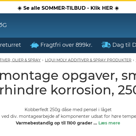
☀️ Se alle SOMMER-TILBUD - Klik HER ☀️
ØG
returret
Fragtfri over 899kr.
Dag til 
TIVER, OLIER & SPRAY
›
LIQUI MOLY ADDITIVER & SPRAY PRODUKTER
›
 montage opgaver, sm
rhindre korrosion, 2
Kobberfedt 250g dåse med pensel i låget
g ved div. montagearbejde af komponenter udsat for høre tempe
Varmebestandig op til 1100 grader
...
Læs mere