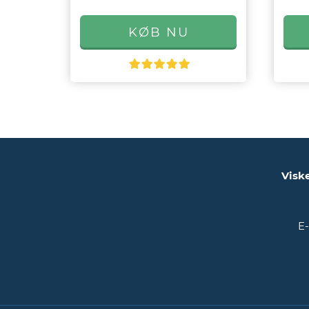
Visk
E-