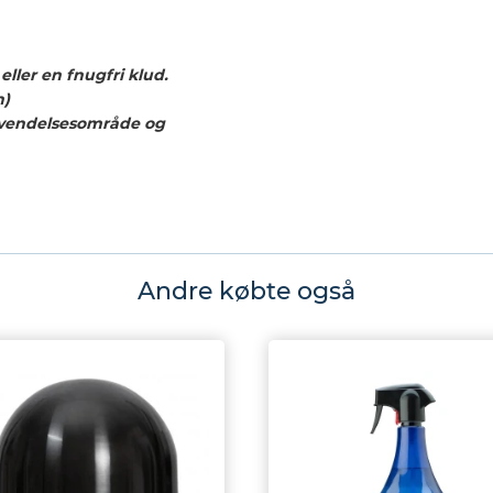
ller en fnugfri klud.
n)
vendelsesområde og
Andre købte også