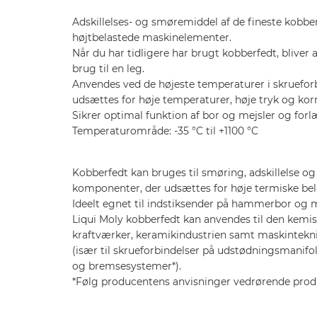
Adskillelses- og smøremiddel af de fineste kobberp
højtbelastede maskinelementer.
Når du har tidligere har brugt kobberfedt, bliver 
brug til en leg.
Anvendes ved de højeste temperaturer i skrueforb
udsættes for høje temperaturer, høje tryk og kor
Sikrer optimal funktion af bor og mejsler og forl
Temperaturområde: -35 °C til +1100 °C
Kobberfedt kan bruges til smøring, adskillelse o
komponenter, der udsættes for høje termiske bel
Ideelt egnet til indstiksender på hammerbor og m
Liqui Moly kobberfedt kan anvendes til den kemis
kraftværker, keramikindustrien samt maskintekni
(især til skrueforbindelser på udstødningsmanifo
og bremsesystemer*).
*Følg producentens anvisninger vedrørende produ