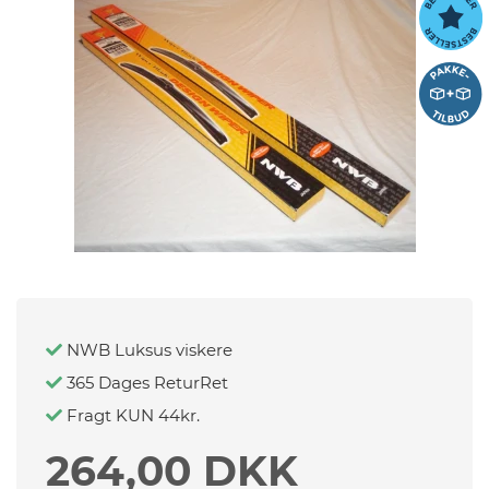
eder
os
gt
NWB Luksus viskere
365 Dages ReturRet
Fragt KUN 44kr.
264,00 DKK