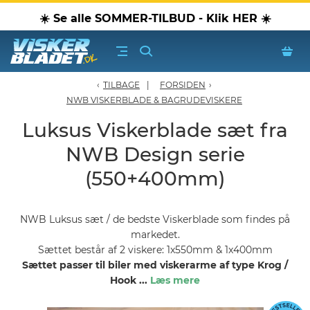
☀️ Se alle SOMMER-TILBUD - Klik HER ☀️
TILBAGE
FORSIDEN
›
erblade - Oversigt
NWB VISKERBLADE & BAGRUDEVISKERE
Luksus Viskerblade sæt fra
oPærer
NWB Design serie
tiver, olier & spray
(550+400mm)
Luftudstyr
NWB Luksus sæt / de bedste Viskerblade som findes på
markedet.
leje Produkter
Sættet består af 2 viskere: 1x550mm & 1x400mm
Sættet passer til biler med viskerarme af type Krog /
Hook
...
Læs mere
oTilbehør