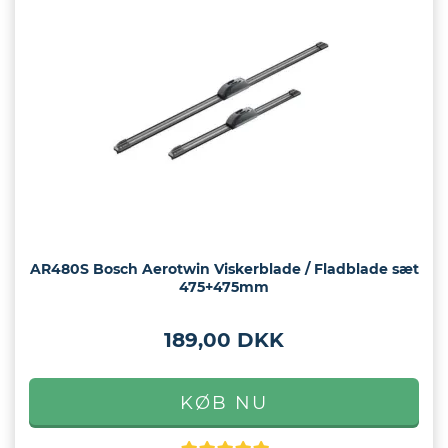
eder
os
gt
AR480S Bosch Aerotwin Viskerblade / Fladblade sæt
475+475mm
189,00 DKK