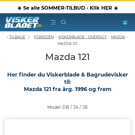
☀️ Se alle SOMMER-TILBUD - Klik HER ☀️
TILBAGE
FORSIDEN
›
VISKERBLADE - OVERSIGT
›
MAZDA
›
erblade - Oversigt
MAZDA 121
Mazda 121
oPærer
Her finder du Viskerblade & Bagrudevisker
tiver, olier & spray
til:
Mazda 121 fra årg. 1996 og frem
Luftudstyr
leje Produkter
Model: DB / JA / JB
oTilbehør