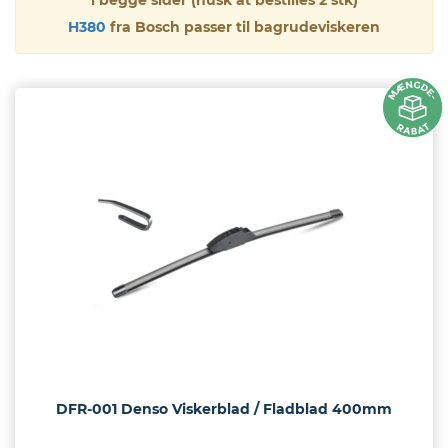
i begge sider (husk at bestilles 2 stk)
eder
H380
fra Bosch passer til bagrudeviskeren
os
gt
DFR-001 Denso Viskerblad / Fladblad 400mm