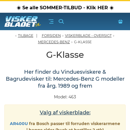
☀️ Se alle SOMMER-TILBUD - Klik HER ☀️
TILBAGE
FORSIDEN
›
VISKERBLADE - OVERSIGT
›
erblade - Oversigt
MERCEDES-BENZ
›
G-KLASSE
G-Klasse
oPærer
Her finder du Vinduesviskere &
tiver, olier & spray
Bagrudevisker til: Mercedes-Benz G modeller
fra årg. 1989 og frem
Luftudstyr
Model: 463
leje Produkter
Valg af viskerblade:
oTilbehør
AR400U
fra Bosch passer til forruden viskerarmene