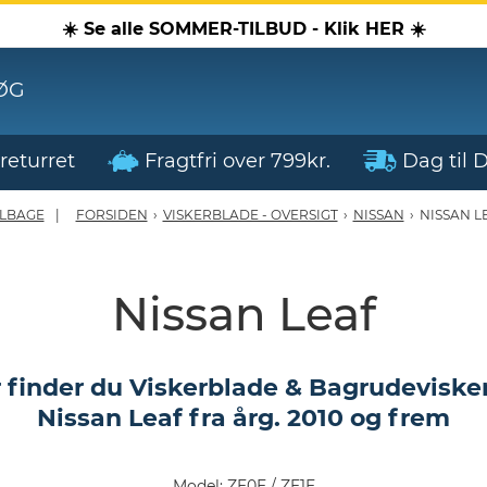
☀️ Se alle SOMMER-TILBUD - Klik HER ☀️
ØG
returret
Fragtfri over 799kr.
Dag til 
ILBAGE
FORSIDEN
›
VISKERBLADE - OVERSIGT
›
NISSAN
›
NISSAN L
Nissan Leaf
 finder du Viskerblade & Bagrudevisker 
Nissan Leaf fra årg. 2010 og frem
Model: ZE0E / ZE1E