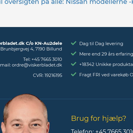
il oversigten på alle: Nissan modellerne 
erbladet.dk C/o KN-Au2dele
Dag til Dag levering
Brunbjergvej 4
,
7190
Billund
Mere end 29 års erfarin
Tel:
+45 7665 3010
+18342 Unikke produkta
mail:
ordre@viskerbladet.dk
Fragt FRI ved varekøb 
CVR:
19216195
Brug for hjælp?
Telefon:
+45 7665 301