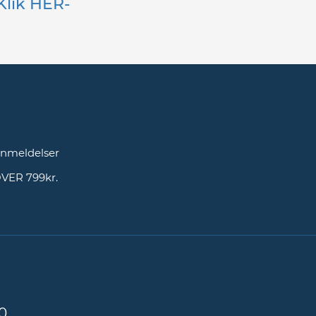
-Klik HER-
g
nmeldelser
OVER 799kr.
0