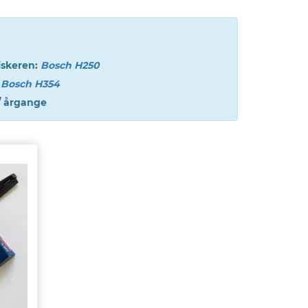
iskeren:
Bosch H250
:
Bosch H354
/ årgange