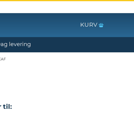
KURV
Dag levering
EAF
til: