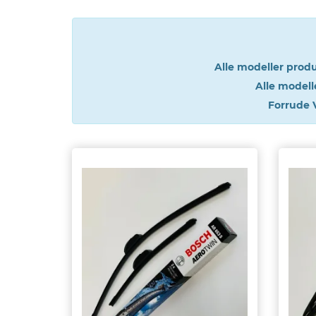
eder
os
Alle modeller produ
gt
Alle modell
Forrude 