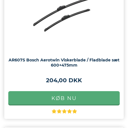
eder
os
gt
AR607S Bosch Aerotwin Viskerblade / Fladblade sæt
600+475mm
204,00 DKK