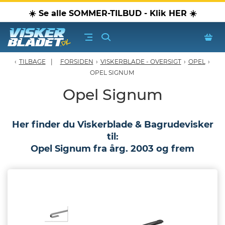
☀️ Se alle SOMMER-TILBUD - Klik HER ☀️
TILBAGE
FORSIDEN
›
VISKERBLADE - OVERSIGT
›
OPEL
›
erblade - Oversigt
OPEL SIGNUM
Opel Signum
oPærer
Her finder du Viskerblade & Bagrudevisker
tiver, olier & spray
til:
Opel Signum fra årg. 2003 og frem
Luftudstyr
leje Produkter
oTilbehør