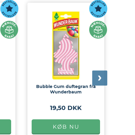
Bubble Gum duftegran fra
Tr
Wunderbaum
19,50 DKK