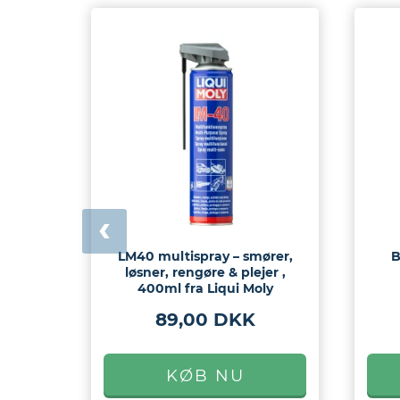
LM40 multispray – smører,
B
løsner, rengøre & plejer ,
400ml fra Liqui Moly
89,00 DKK