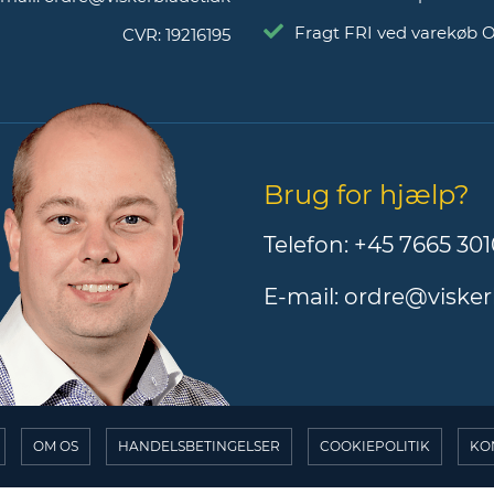
Fragt FRI ved varekøb 
CVR:
19216195
Brug for hjælp?
Telefon:
+45 7665 301
E-mail:
ordre@visker
OM OS
HANDELSBETINGELSER
COOKIEPOLITIK
KO