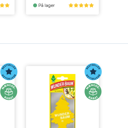
På lager
På