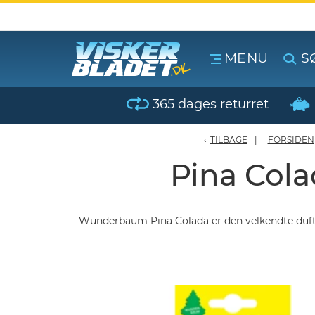
MENU
S
erblade - Oversigt
365 dages returret
oPærer
TILBAGE
FORSIDEN
Pina Col
tiver, olier & spray
Luftudstyr
Wunderbaum Pina Colada er den velkendte duftgr
leje Produkter
oTilbehør