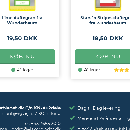
Lime duftegran fra
Stars´n Stripes dufteg
Wunderbaum
fra wunderbaum
19,50 DKK
19,50 DKK
På lager
På lager
erbladet.dk C/o KN-Au2dele
Dag til Dag levering
Brunbjergvej 4
,
7190
Billund
Mere end 29 års erfarin
Tel:
+45 7665 3010
+18342 Unikke produkta
mail:
ordre@viskerbladet.dk