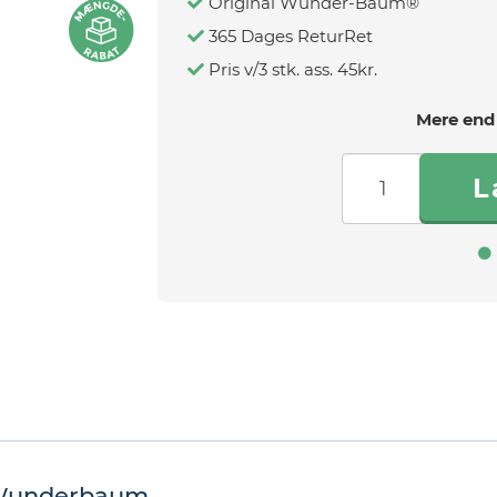
Original Wunder-Baum®
365 Dages ReturRet
Pris v/3 stk. ass. 45kr.
Mere end 
 Wunderbaum