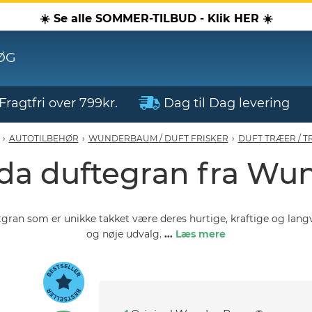
☀️ Se alle SOMMER-TILBUD - Klik HER ☀️
ØG
Fragtfri over 799kr.
Dag til Dag levering
›
AUTOTILBEHØR
›
WUNDERBAUM / DUFT FRISKER
›
DUFT TRÆER / 
ada duftegran fra W
an som er unikke takket være deres hurtige, kraftige og langva
og nøje udvalg.
...
Læs mere