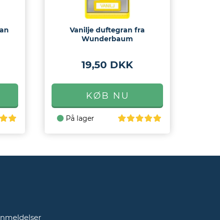
ran
Vanilje duftegran fra
Wunderbaum
19,50 DKK
På lager
g
nmeldelser