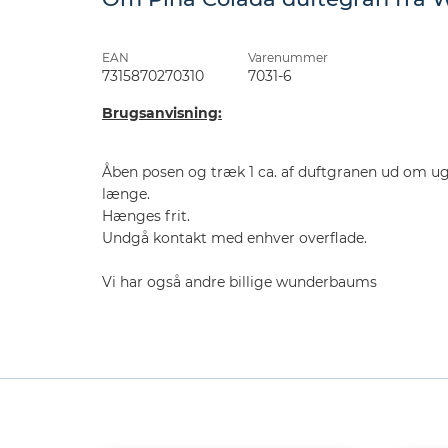
EAN
Varenummer
7315870270310
7031-6
Brugsanvisning:
Åben posen og træk 1 ca. af duftgranen ud om uge
længe.
Hænges frit.
Undgå kontakt med enhver overflade.
Vi har også andre billige wunderbaums