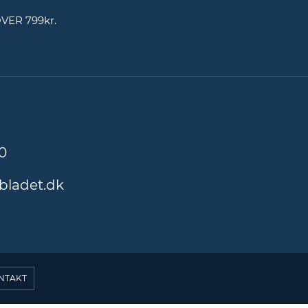
OVER 799kr.
0
bladet.dk
NTAKT