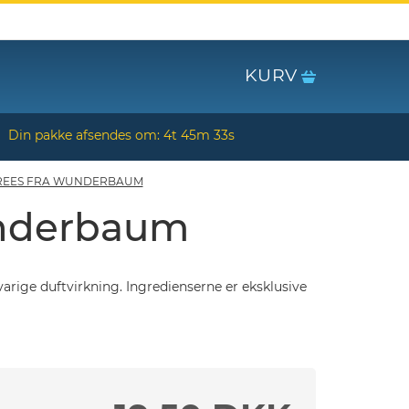
KURV
Din pakke afsendes om:
4t 45m 32s
TREES FRA WUNDERBAUM
underbaum
rige duftvirkning. Ingredienserne er eksklusive