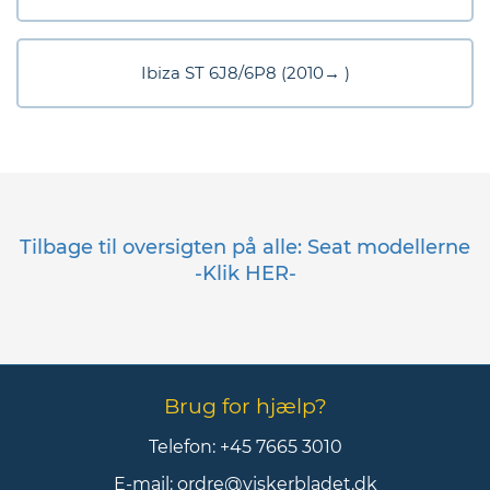
Ibiza ST 6J8/6P8 (2010→ )
Tilbage til oversigten på alle: Seat modellerne
-Klik HER-
Brug for hjælp?
Telefon:
+45 7665 3010
E-mail:
ordre@viskerbladet.dk