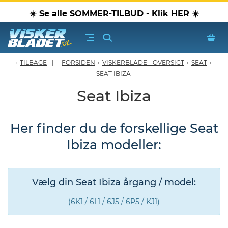
☀️ Se alle SOMMER-TILBUD - Klik HER ☀️
TILBAGE
FORSIDEN
›
VISKERBLADE - OVERSIGT
›
SEAT
›
erblade - Oversigt
SEAT IBIZA
Seat Ibiza
oPærer
Her finder du de forskellige Seat
tiver, olier & spray
Ibiza modeller:
Luftudstyr
leje Produkter
Vælg din Seat Ibiza årgang / model:
(6K1 / 6L1 / 6J5 / 6P5 / KJ1)
oTilbehør