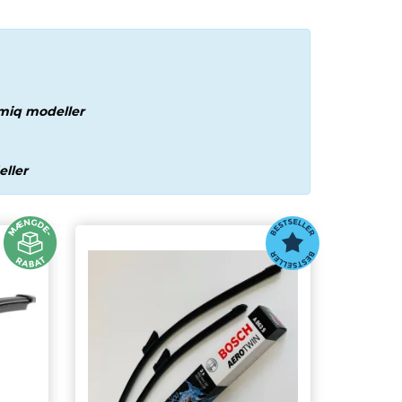
miq modeller
ller