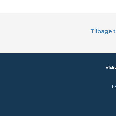
Tilbage 
Visk
E-