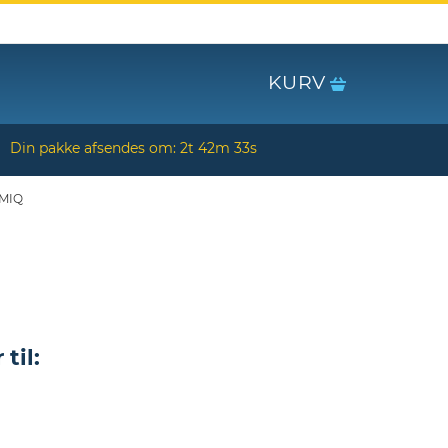
KURV
Din pakke afsendes om:
2t 42m 33s
MIQ
til: