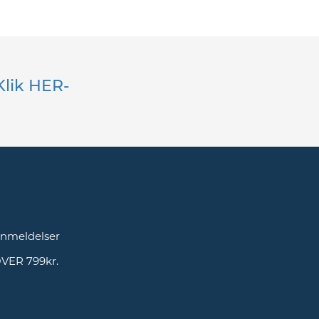
Klik HER-
g
nmeldelser
OVER 799kr.