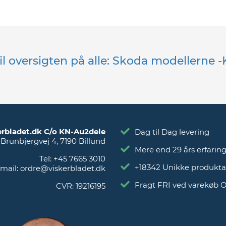
til oversigten på alle: Skoda modellerne -
erbladet.dk C/o KN-Au2dele
Dag til Dag levering
Brunbjergvej 4
,
7190
Billund
Mere end 29 års erfarin
Tel:
+45 7665 3010
+18342 Unikke produkta
mail:
ordre@viskerbladet.dk
Fragt FRI ved varekøb 
CVR:
19216195