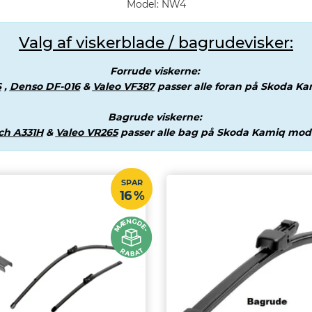
Model: NW4
Valg af viskerblade / bagrudevisker:
Forrude viskerne:
S
,
Denso DF-016
&
Valeo VF387
passer alle foran på Skoda Ka
Bagrude viskerne:
ch A331H
&
Valeo VR265
passer alle bag på Skoda Kamiq mode
SPAR
16 %