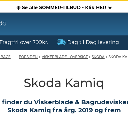
☀️ Se alle SOMMER-TILBUD - Klik HER ☀️
ØG
Fragtfri over 799kr.
Dag til Dag levering
LBAGE
FORSIDEN
›
VISKERBLADE - OVERSIGT
›
SKODA
›
SKODA KA
Skoda Kamiq
 finder du Viskerblade & Bagrudevisker 
Skoda Kamiq fra årg. 2019 og frem