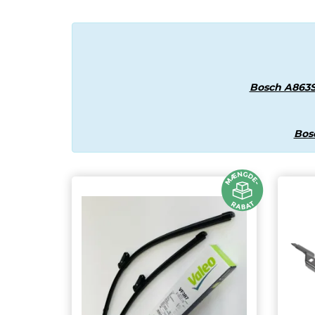
eder
os
gt
Bosch A863
Bos