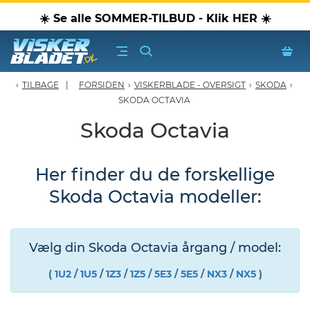
☀️ Se alle SOMMER-TILBUD - Klik HER ☀️
TILBAGE
FORSIDEN
›
VISKERBLADE - OVERSIGT
›
SKODA
›
erblade - Oversigt
SKODA OCTAVIA
Skoda Octavia
oPærer
Her finder du de forskellige
tiver, olier & spray
Skoda Octavia modeller:
Luftudstyr
leje Produkter
Vælg din Skoda Octavia årgang / model:
(
1U2
/
1U5
/
1Z3
/
1Z5
/
5E3
/
5E5
/
NX3
/
NX5
)
oTilbehør