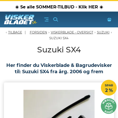
☀️ Se alle SOMMER-TILBUD - Klik HER ☀️
TILBAGE
FORSIDEN
›
VISKERBLADE - OVERSIGT
›
SUZUKI
›
erblade - Oversigt
SUZUKI SX4
Suzuki SX4
oPærer
Her finder du Viskerblade & Bagrudevisker
tiver, olier & spray
til: Suzuki SX4 fra årg. 2006 og frem
Luftudstyr
SPAR
2 %
leje Produkter
oTilbehør