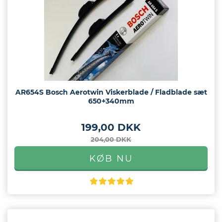
eder
os
gt
AR654S Bosch Aerotwin Viskerblade / Fladblade sæt
650+340mm
199,00 DKK
204,00 DKK