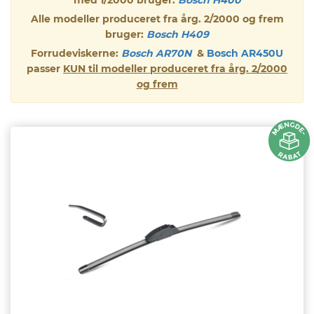
med 1/2000 bruger:
Bosch H400
eder
Alle modeller produceret fra årg. 2/2000 og frem
bruger:
Bosch H409
os
Forrudeviskerne:
Bosch AR70N
&
Bosch AR450U
passer
KUN til modeller produceret fra årg. 2/2000
gt
og frem