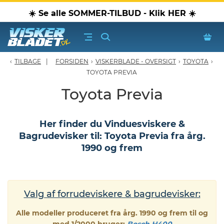
☀️ Se alle SOMMER-TILBUD - Klik HER ☀️
TILBAGE
FORSIDEN
›
VISKERBLADE - OVERSIGT
›
TOYOTA
›
erblade - Oversigt
TOYOTA PREVIA
Toyota Previa
oPærer
Her finder du Vinduesviskere &
tiver, olier & spray
Bagrudevisker til: Toyota Previa fra årg.
1990 og frem
Luftudstyr
leje Produkter
Valg af forrudeviskere & bagrudevisker:
oTilbehør
Alle modeller produceret fra årg. 1990 og frem til og