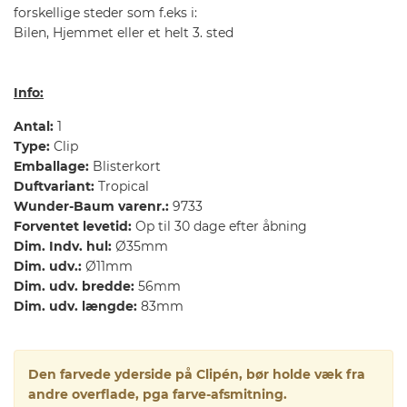
forskellige steder som f.eks i:
Bilen, Hjemmet eller et helt 3. sted
Info:
Antal:
1
Type:
Clip
Emballage:
Blisterkort
Duftvariant:
Tropical
Wunder-Baum varenr.:
9733
Forventet levetid:
Op til 30 dage efter åbning
Dim. Indv. hul:
Ø35mm
Dim. udv.:
Ø11mm
Dim. udv. bredde:
56mm
Dim. udv. længde:
83mm
Den farvede yderside på Clipén, bør holde væk fra
andre overflade, pga farve-afsmitning.