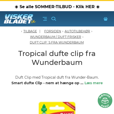
☀️ Se alle SOMMER-TILBUD - Klik HER ☀️
TILBAGE
FORSIDEN
›
AUTOTILBEHØR
›
erblade - Oversigt
WUNDERBAUM / DUFT FRISKER
›
DUFT CLIP´S FRA WUNDERBAUM
oPærer
Tropical dufte clip fra
Wunderbaum
tiver, olier & spray
Luftudstyr
Duft Clip med Tropical duft fra Wunder-Baum.
Smart dufte Clip - nem at hænge op
...
Læs mere
leje Produkter
oTilbehør