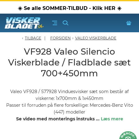
☀️ Se alle SOMMER-TILBUD - Klik HER ☀️
TILBAGE
FORSIDEN
›
VALEO VISKERBLADE
erblade - Oversigt
VF928 Valeo Silencio
Viskerblade / Fladblade sæt
oPærer
700+450mm
tiver, olier & spray
Valeo VF928 / 577928 Vinduesvisker sæt som består af
Luftudstyr
viskerne: 1x700mm & 1x450mm
Passer til forruden på flere forskellige: Mercedes-Benz Vito
leje Produkter
(447) modeller
Se video med monterings instruks
...
Læs mere
oTilbehør