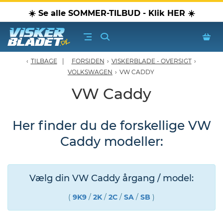
☀️ Se alle SOMMER-TILBUD - Klik HER ☀️
TILBAGE
FORSIDEN
›
VISKERBLADE - OVERSIGT
›
erblade - Oversigt
VOLKSWAGEN
›
VW CADDY
VW Caddy
oPærer
Her finder du de forskellige VW
tiver, olier & spray
Caddy modeller:
Luftudstyr
leje Produkter
Vælg din VW Caddy årgang / model:
(
9K9
/
2K
/
2C
/
SA
/
SB
)
oTilbehør