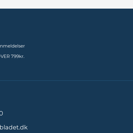
g
nmeldelser
OVER 799kr.
0
bladet.dk