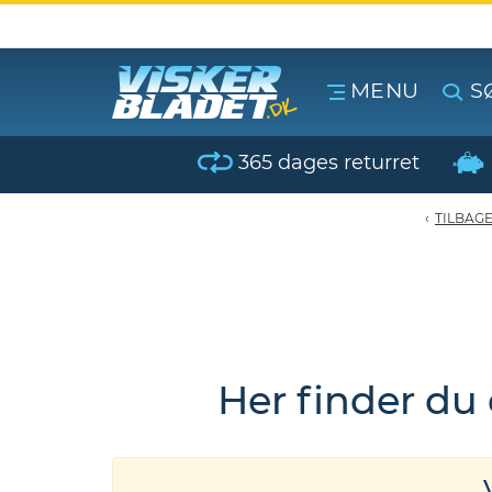
MENU
S
erblade - Oversigt
365 dages returret
oPærer
TILBAG
tiver, olier & spray
Luftudstyr
Her finder du
leje Produkter
oTilbehør