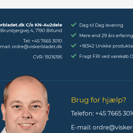
erbladet.dk C/o KN-Au2dele
Dag til Dag levering
Brunbjergvej 4
,
7190
Billund
Mere end 29 års erfarin
Tel:
+45 7665 3010
+18342 Unikke produkta
mail:
ordre@viskerbladet.dk
Fragt FRI ved varekøb 
CVR:
19216195
Brug for hjælp?
Telefon:
+45 7665 301
E-mail:
ordre@visker