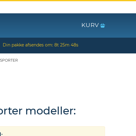
KURV
Din pakke afsendes om:
8t 25m 47s
SPORTER
rter modeller:
: