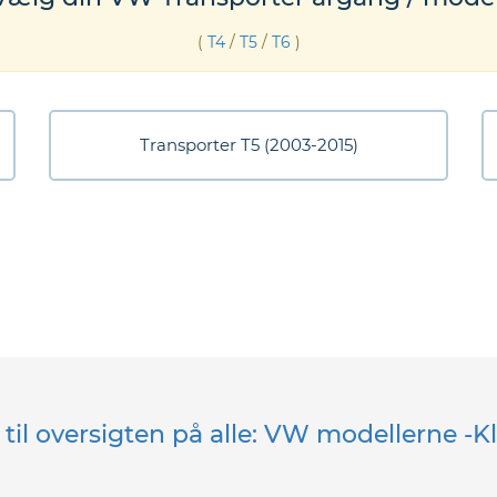
(
T4
/
T5
/
T6
)
Transporter T5 (2003-2015)
 til oversigten på alle: VW modellerne -K