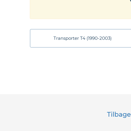
eder
os
gt
Transporter T4 (1990-2003)
Tilbage