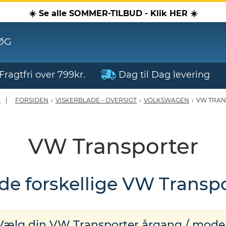
☀️ Se alle SOMMER-TILBUD - Klik HER ☀️
ØG
Fragtfri over 799kr.
Dag til Dag levering
E
FORSIDEN
›
VISKERBLADE - OVERSIGT
›
VOLKSWAGEN
›
VW TRAN
VW Transporter
 de forskellige VW Transpo
Vælg din VW Transporter årgang / model