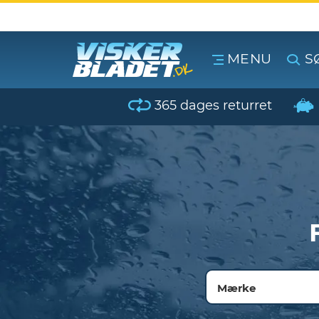
MENU
S
erblade - Oversigt
365 dages returret
oPærer
tiver, olier & spray
Luftudstyr
leje Produkter
Mærke
oTilbehør