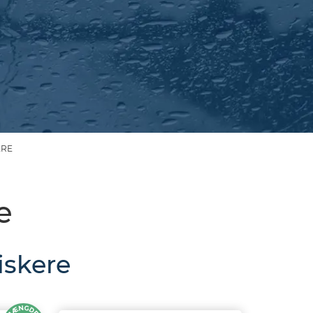
ERE
e
iskere