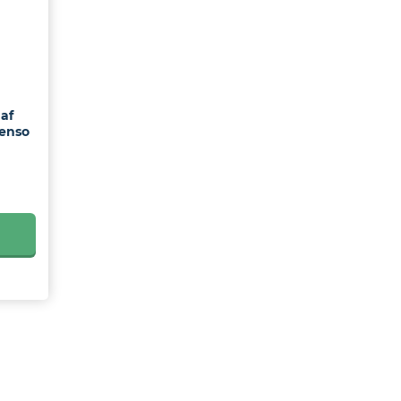
af
Denso