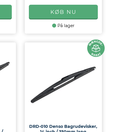
På lager
DRD-010 Denso Bagrudevisker,
 /
14 inch / 350mm lang