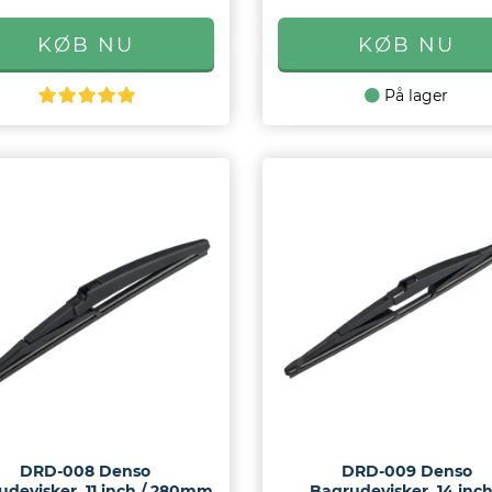
På lager
DRD-008 Denso
DRD-009 Denso
udevisker, 11 inch / 280mm
Bagrudevisker, 14 inch