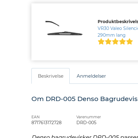
Produktbeskrivels
VR30 Valeo Silenci
290mm lang
Beskrivelse
Anmeldelser
Om DRD-005 Denso Bagrudeviske
EAN
Varenummer
8717613172728
DRD-005
Denso bagrudevisker DRD-005 passer ti