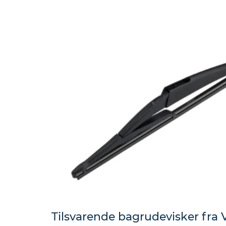
eder
os
gt
Tilsvarende bagrudevisker fra 