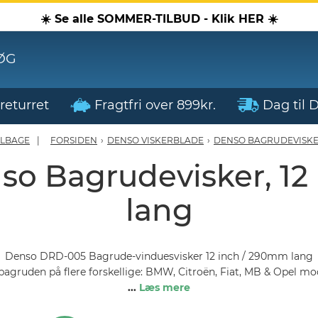
☀️ Se alle SOMMER-TILBUD - Klik HER ☀️
ØG
returret
Fragtfri over 899kr.
Dag til 
ILBAGE
FORSIDEN
›
DENSO VISKERBLADE
›
DENSO BAGRUDEVISK
o Bagrudevisker, 12
lang
Denso DRD-005 Bagrude-vinduesvisker 12 inch / 290mm lang
 bagruden på flere forskellige: BMW, Citroën, Fiat, MB & Opel mod
...
Læs mere