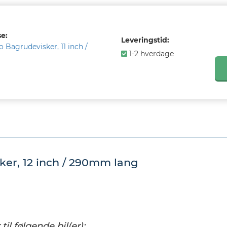
e:
Leveringstid:
o Bagrudevisker, 11 inch /
1-2 hverdage
r, 12 inch / 290mm lang
l følgende bil(er):