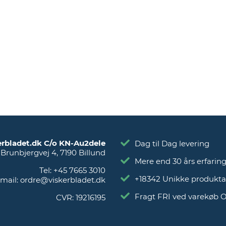
erbladet.dk C/o KN-Au2dele
Dag til Dag levering
Brunbjergvej 4
,
7190
Billund
Mere end 30 års erfarin
Tel:
+45 7665 3010
+18342 Unikke produkta
mail:
ordre@viskerbladet.dk
Fragt FRI ved varekøb 
CVR:
19216195