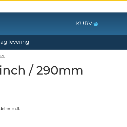
KURV
Dag levering
ERE
 inch / 290mm
eller m.fl.